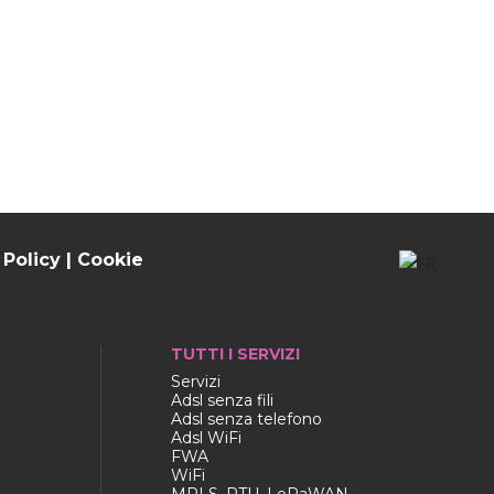
 Policy
|
Cookie
TUTTI I SERVIZI
Servizi
Adsl senza fili
Adsl senza telefono
Adsl WiFi
FWA
WiFi
MPLS, RTU, LoRaWAN