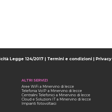
icità Legge 124/2017
|
Termini e condizioni
|
Privacy
ALTRI SERVIZI
Aree WiFi a Minervino di lecce
Telefonia VoIP a Minervino di lecce
Centralini Telefonici a Minervino di lecce
Cloud e Soluzioni IT a Minervino di lecce
Impianti fotovoltaici