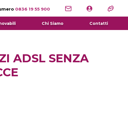
numero
0836 19 55 900
novabili
Chi Siamo
Contatti
IZI ADSL SENZA
CCE