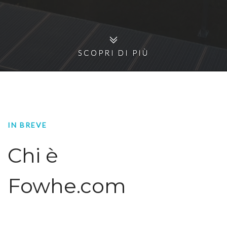
SCOPRI DI PIÙ
SCOPRI DI PIÙ
IN BREVE
Chi è
Fowhe.com