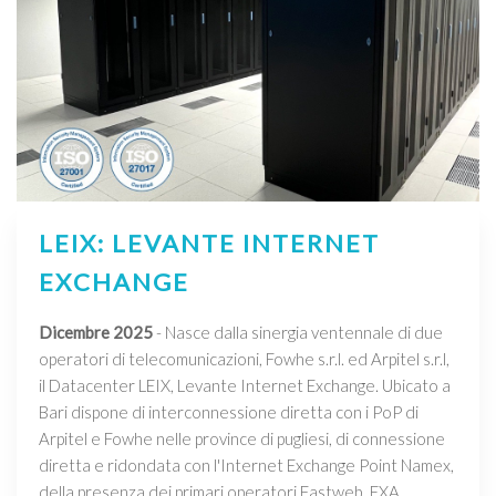
LEIX: LEVANTE INTERNET
EXCHANGE
Dicembre 2025
- Nasce dalla sinergia ventennale di due
operatori di telecomunicazioni, Fowhe s.r.l. ed Arpitel s.r.l,
il Datacenter LEIX, Levante Internet Exchange. Ubicato a
Bari dispone di interconnessione diretta con i PoP di
Arpitel e Fowhe nelle province di pugliesi, di connessione
diretta e ridondata con l'Internet Exchange Point Namex,
della presenza dei primari operatori Fastweb, EXA,