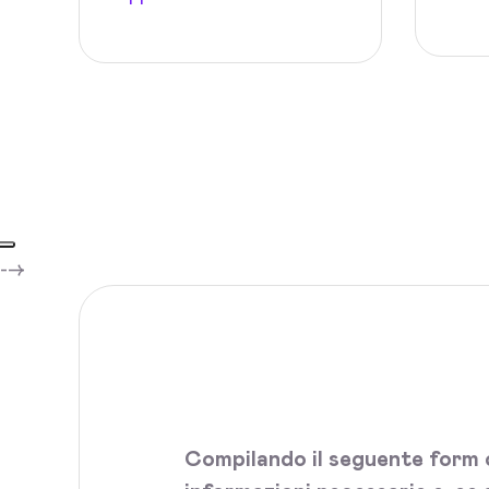
-->
Compilando il seguente form c