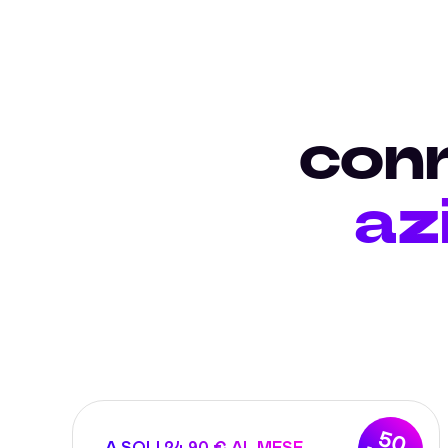
conn
az
50