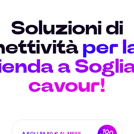
Soluzioni di
ettività
per l
ienda a Sogli
cavour!
100