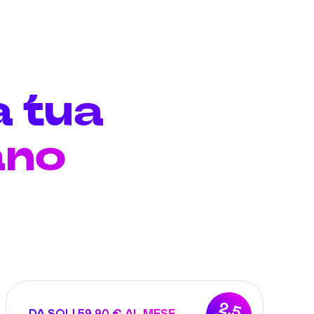
a tua
ano
2,5