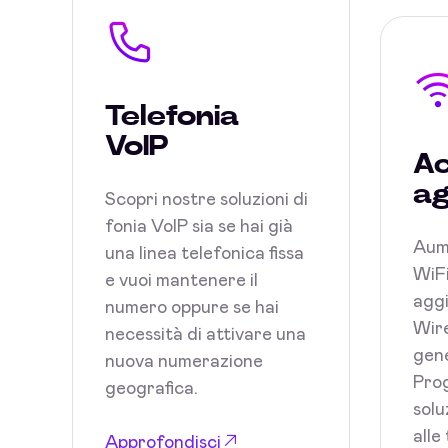
Telefonia
VoIP
Ac
ag
Scopri nostre soluzioni di
fonia VoIP sia se hai già
Aum
una linea telefonica fissa
WiFi
e vuoi mantenere il
aggi
numero oppure se hai
Wire
necessità di attivare una
gene
nuova numerazione
Prog
geografica.
solu
alle
Approfondisci