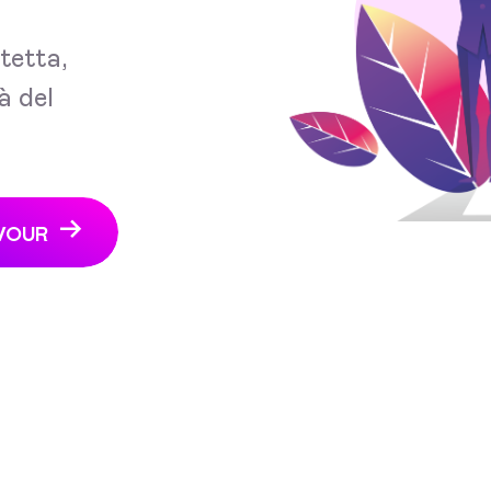
tetta,
à del
VOUR