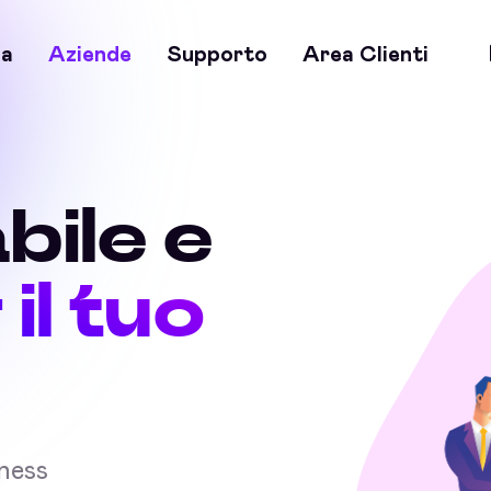
a
Aziende
Supporto
Area Clienti
bile e
 il tuo
iness