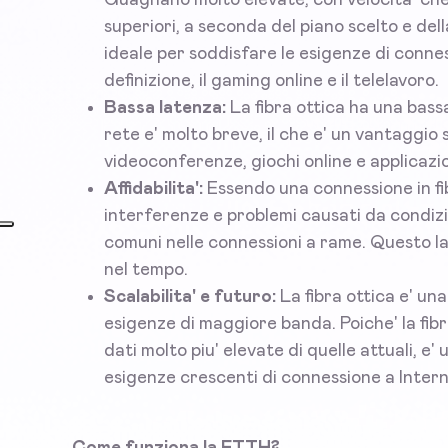
superiori, a seconda del piano scelto e dell
ideale per soddisfare le esigenze di conness
definizione, il gaming online e il telelavoro.
Bassa latenza:
La fibra ottica ha una bassa
rete e' molto breve, il che e' un vantaggio
videoconferenze, giochi online e applicazio
Affidabilita':
Essendo una connessione in fi
interferenze e problemi causati da condiz
comuni nelle connessioni a rame. Questo la 
nel tempo.
Scalabilita' e futuro:
La fibra ottica e' un
esigenze di maggiore banda. Poiche' la fibr
dati molto piu' elevate di quelle attuali, e
esigenze crescenti di connessione a Intern
Come funziona la FTTH?