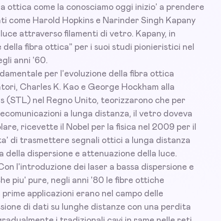
ra ottica come la conosciamo oggi inizio' a prendere
iati come Harold Hopkins e Narinder Singh Kapany
uce attraverso filamenti di vetro. Kapany, in
ella fibra ottica" per i suoi studi pionieristici nel
gli anni '60.
damentale per l'evoluzione della fibra ottica
atori, Charles K. Kao e George Hockham alla
 (STL) nel Regno Unito, teorizzarono che per
elecomunicazioni a lunga distanza, il vetro doveva
e, ricevette il Nobel per la fisica nel 2009 per il
ta' di trasmettere segnali ottici a lunga distanza
a della dispersione e attenuazione della luce.
on l'introduzione dei laser a bassa dispersione e
he piu' pure, negli anni '80 le fibre ottiche
 prime applicazioni erano nel campo delle
sione di dati su lunghe distanze con una perdita
gradualmente i tradizionali cavi in rame nelle reti