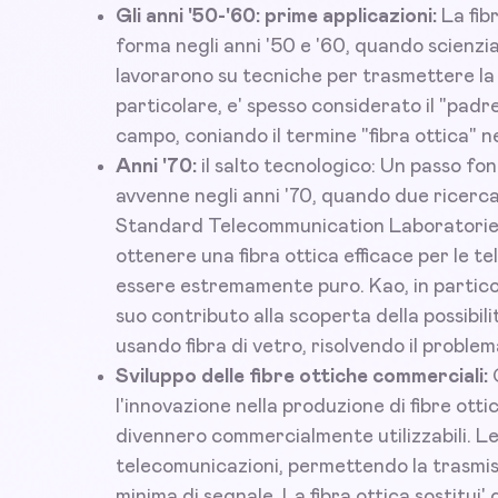
Gli anni '50-'60: prime applicazioni:
La fib
forma negli anni '50 e '60, quando scienz
lavorarono su tecniche per trasmettere la l
particolare, e' spesso considerato il "padre d
campo, coniando il termine "fibra ottica" ne
Anni '70:
il salto tecnologico: Un passo fon
avvenne negli anni '70, quando due ricerc
Standard Telecommunication Laboratories
ottenere una fibra ottica efficace per le t
essere estremamente puro. Kao, in particolar
suo contributo alla scoperta della possibili
usando fibra di vetro, risolvendo il problem
Sviluppo delle fibre ottiche commerciali:
C
l'innovazione nella produzione di fibre ottic
divennero commercialmente utilizzabili. Le
telecomunicazioni, permettendo la trasmis
minima di segnale. La fibra ottica sostitui' 