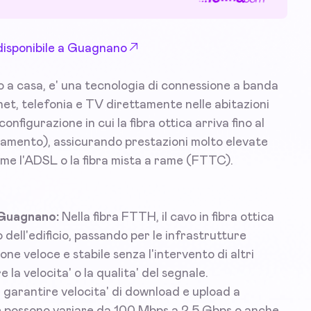
 disponibile a Guagnano
o a casa, e' una tecnologia di connessione a banda
rnet, telefonia e TV direttamente nelle abitazioni
onfigurazione in cui la fibra ottica arriva fino al
tamento), assicurando prestazioni molto elevate
ome l'ADSL o la fibra mista a rame (FTTC).
a Guagnano:
Nella fibra FTTH, il cavo in fibra ottica
 dell'edificio, passando per le infrastrutture
e veloce e stabile senza l'intervento di altri
 la velocita' o la qualita' del segnale.
di garantire velocita' di download e upload a
e possono variare da 100 Mbps a 2,5 Gbps o anche