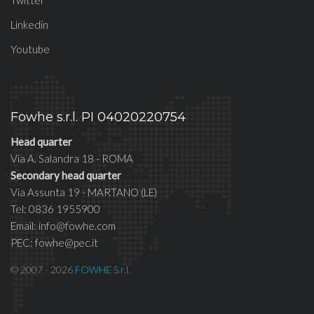
Twitter
Linkedin
Youtube
Fowhe s.r.l. PI 04020220754
Head quarter
Via A. Salandra 18 - ROMA
Secondary head quarter
Via Assunta 19 - MARTANO (LE)
Tel: 0836 1955900
Email: info@fowhe.com
PEC: fowhe@pec.it
© 2007 - 2026
FOWHE S.r.l.