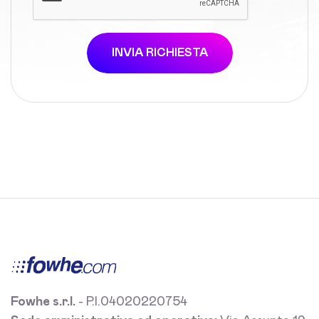
INVIA RICHIESTA
Fowhe s.r.l.
- P.I.04020220754