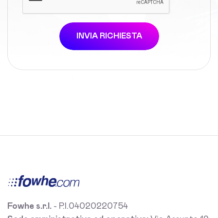
INVIA RICHIESTA
Fowhe s.r.l.
- P.I.04020220754