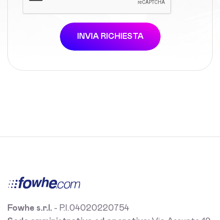
INVIA RICHIESTA
Fowhe s.r.l.
- P.I.04020220754