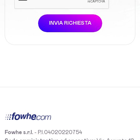
INVIA RICHIESTA
Fowhe s.r.l.
- P.I.04020220754