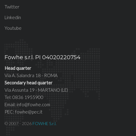
Twitter
Linkedin
Youtube
Fowhe s.r.l. PI 04020220754
Head quarter
Via A. Salandra 18 - ROMA
Secondary head quarter
Via Assunta 19 - MARTANO (LE)
Tel: 0836 1955900
Email: info@fowhe.com
PEC: fowhe@pec.it
© 2007 - 2026
FOWHE S.r.l.