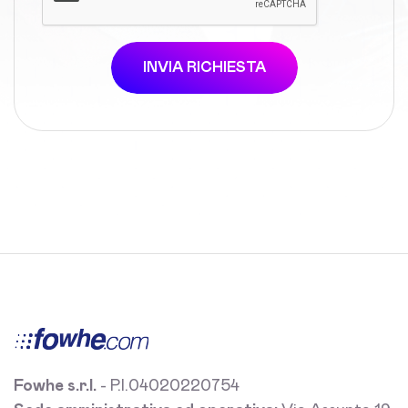
INVIA RICHIESTA
Fowhe s.r.l.
- P.I.04020220754