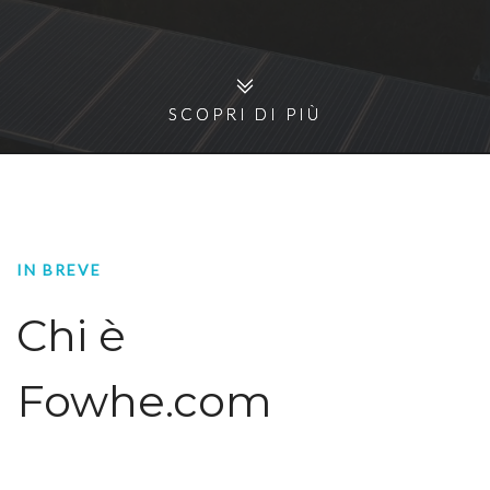
SCOPRI DI PIÙ
SCOPRI DI PIÙ
IN BREVE
Chi è
Fowhe.com