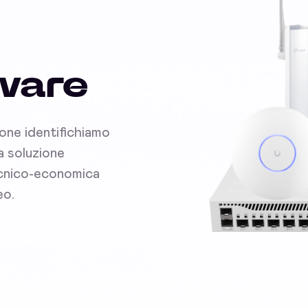
dware
ione identifichiamo
la soluzione
tecnico-economica
eo.