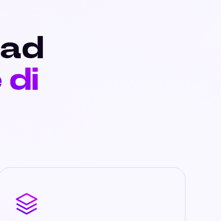
 ad
 di