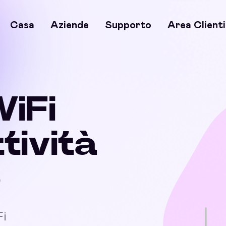
Casa
Aziende
Supporto
Area Clienti
WiFi
ttività
o
Fi