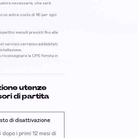
, qualora necessaria, che sarà
to un extra costo di 1€ per ogni
spettivi mensili previsti fino alla
 del servizio verranno addebitati
istallazione.
 a riconsegnare la CPE fornita in
azione utenze
ri di partita
sto di disattivazione
dopo i primi 12 mesi di