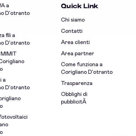
Quick Link
WA a
no D'otranto
Chi siamo
Contatti
 fili a
Area clienti
no D'otranto
Area partner
 MIMIT
Corigliano
Come funziona a
o
Corigliano D'otranto
i a
Trasparenza
no D'otranto
Obblighi di
origliano
pubblicitÃ
o
fotovoltaici
iano
o