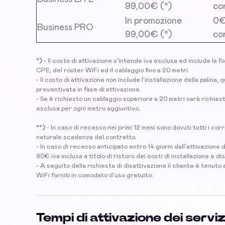
99,00€ (*)
co
In promozione
0€ 
Business PRO
99,00€ (*)
co
*)
- Il costo di attivazione s'intende iva esclusa ed include la f
CPE, del router WiFi ed il cablaggio fino a 20 metri.
- Il costo di attivazione non include l'installazione della palina
preventivata in fase di attivazione.
- Se è richiesto un cablaggio superiore a 20 metri sarà richies
esclusa per ogni metro aggiuntivo.
**)
- In caso di recesso nei primi 12 mesi sono dovuti tutti i corri
naturale scadenza del contratto.
- In caso di recesso anticipato entro 14 giorni dall'attivazione
90€ iva inclusa a titolo di ristoro dei costi di installazione e dis
- A seguito della richiesta di disattivazione il cliente è tenuto
WiFi forniti in comodato d'uso gratuito.
Tempi di attivazione dei servi