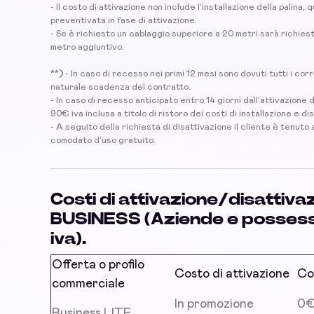
- Il costo di attivazione non include l'installazione della palina
preventivata in fase di attivazione.
- Se è richiesto un cablaggio superiore a 20 metri sarà richies
metro aggiuntivo.
**)
- In caso di recesso nei primi 12 mesi sono dovuti tutti i corri
naturale scadenza del contratto.
- In caso di recesso anticipato entro 14 giorni dall'attivazione
90€ iva inclusa a titolo di ristoro dei costi di installazione e dis
- A seguito della richiesta di disattivazione il cliente è tenuto
comodato d'uso gratuito.
Costi di attivazione/disattiv
BUSINESS
(Aziende e possesso
iva).
Offerta o profilo
Costo di attivazione
Co
commerciale
In promozione
0€ 
Business LITE