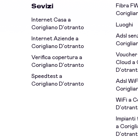
Sevizi
Fibra F
Coriglia
Internet Casa a
Luoghi
Corigliano D'otranto
Adsl senza
Internet Aziende a
Coriglia
Corigliano D'otranto
Voucher
Verifica copertura a
Cloud a 
Corigliano D'otranto
D'otrant
Speedtest a
Adsl WiF
Corigliano D'otranto
Coriglia
WiFi a C
D'otrant
Impianti 
a Corigl
D'otrant