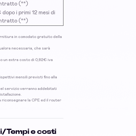
ntratto (**)
dopo i primi 12 mesi di
ntratto (**)
ornitiura in comodato gratuito della
, qualora necessaria, che sarà
to un extra costo di 0,82€ iva
spettivi mensili previsti fino alla
 del servizio verranno addebitati
istallazione.
 a riconsegnare la CPE ed il router
zi/Tempi e costi