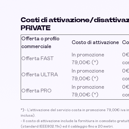
Costi di attivazione/disattiv
PRIVATE
Offerta o profilo
Costo di attivazione
Co
commerciale
In promozione
0€ 
Offerta FAST
79,00€ (*)
co
In promozione
0€ 
Offerta ULTRA
79,00€ (*)
co
In promozione
0€ 
Offerta PRO
79,00€ (*)
co
*)
- L'attivazione del servizio costa in promozione 79,00€ iva 
inclusa).
- Il costo di attivazione include la fornitiura in comodato gratu
(standard IEEE802.11n) ed il cablaggio fino a 20 metri.