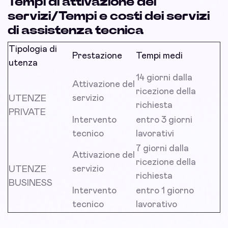
Tempi di attivazione dei
servizi/Tempi e costi dei servizi
di assistenza tecnica
Tipologia di
Prestazione
Tempi medi
utenza
14 giorni dalla
Attivazione del
ricezione della
servizio
UTENZE
richiesta
PRIVATE
Intervento
entro 3 giorni
tecnico
lavorativi
7 giorni dalla
Attivazione del
ricezione della
servizio
UTENZE
richiesta
BUSINESS
Intervento
entro 1 giorno
tecnico
lavorativo