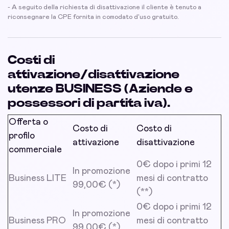
- A seguito della richiesta di disattivazione il cliente è tenuto a
riconsegnare la CPE fornita in comodato d'uso gratuito.
Costi di
attivazione/disattivazione
utenze BUSINESS
(Aziende e
possessori di partita iva).
Offerta o
Costo di
Costo di
profilo
attivazione
disattivazione
commerciale
0€ dopo i primi 12
In promozione
Business LITE
mesi di contratto
99,00€ (*)
(**)
0€ dopo i primi 12
In promozione
Business PRO
mesi di contratto
99,00€ (*)