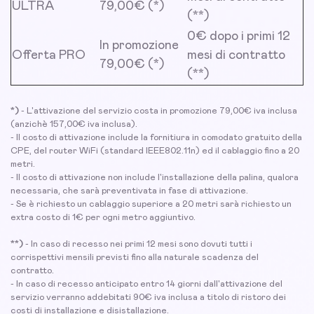
ULTRA
79,00€ (*)
(**)
0€ dopo i primi 12
In promozione
Offerta PRO
mesi di contratto
79,00€ (*)
(**)
*)
- L'attivazione del servizio costa in promozione 79,00€ iva inclusa
(anzichè 157,00€ iva inclusa).
- Il costo di attivazione include la fornitiura in comodato gratuito della
CPE, del router WiFi (standard IEEE802.11n) ed il cablaggio fino a 20
metri.
- Il costo di attivazione non include l'installazione della palina, qualora
necessaria, che sarà preventivata in fase di attivazione.
- Se è richiesto un cablaggio superiore a 20 metri sarà richiesto un
extra costo di 1€ per ogni metro aggiuntivo.
**)
- In caso di recesso nei primi 12 mesi sono dovuti tutti i
corrispettivi mensili previsti fino alla naturale scadenza del
contratto.
- In caso di recesso anticipato entro 14 giorni dall'attivazione del
servizio verranno addebitati 90€ iva inclusa a titolo di ristoro dei
costi di installazione e disistallazione.