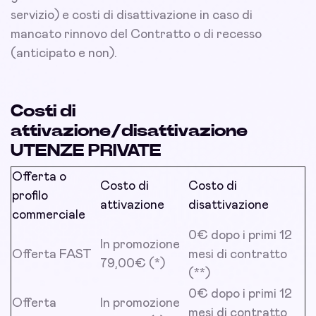
servizio) e costi di disattivazione in caso di
mancato rinnovo del Contratto o di recesso
(anticipato e non).
Costi di
attivazione/disattivazione
UTENZE PRIVATE
Offerta o
Costo di
Costo di
profilo
attivazione
disattivazione
commerciale
0€ dopo i primi 12
In promozione
Offerta FAST
mesi di contratto
79,00€ (*)
(**)
0€ dopo i primi 12
Offerta
In promozione
mesi di contratto