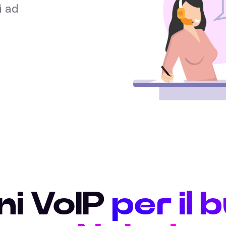
i ad
ni VoIP
per il 