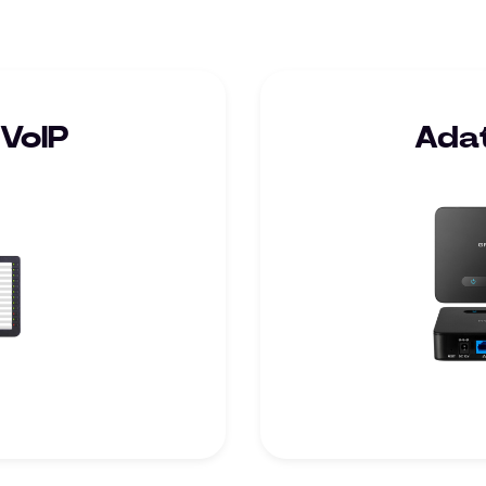
 VoIP
Adat