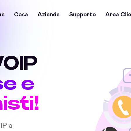
me
Casa
Aziende
Supporto
Area Clie
VOIP
se e
sti!
oIP a