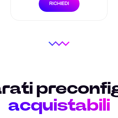
RICHIEDI
ati preconfi
acquistabili