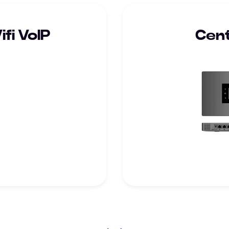
fi VoIP
Cent