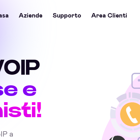
asa
Aziende
Supporto
Area Clienti
VOIP
se e
sti!
oIP a