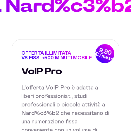
a Nard%c3%b2
9,90
OFFERTA ILLIMITATA
€/mese
VS FISSI +500 MINUTI MOBILE
VoIP Pro
L'offerta VoIP Pro è adatta a
liberi professionisti, studi
professionali o piccole attività a
Nard%c3%b2 che necessitano di
una numerazione fissa
conveniente con un volume di