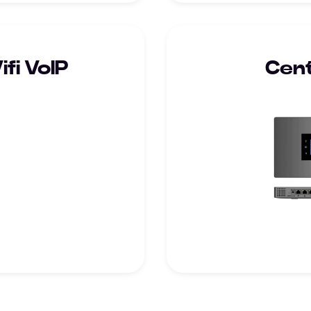
fi VoIP
Cent