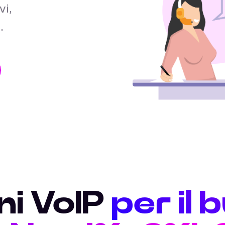
vi,
.
ni VoIP
per il 