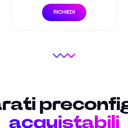
RICHIEDI
ati preconfi
acquistabili