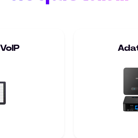
 VoIP
Adat