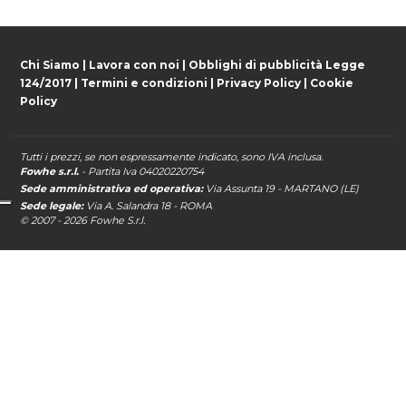
Chi Siamo
|
Lavora con noi
|
Obblighi di pubblicità Legge
124/2017
|
Termini e condizioni
|
Privacy Policy
|
Cookie
Policy
Tutti i prezzi, se non espressamente indicato, sono IVA inclusa.
Fowhe s.r.l.
- Partita Iva 04020220754
Sede amministrativa ed operativa:
Via Assunta 19 - MARTANO (LE)
Sede legale:
Via A. Salandra 18 - ROMA
© 2007 - 2026
Fowhe
S.r.l.