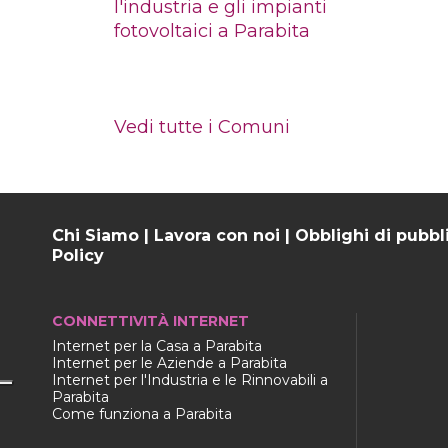
l'industria e gli impianti
fotovoltaici a Parabita
Vedi tutte i Comuni
Chi Siamo
|
Lavora con noi
|
Obblighi di pubbl
Policy
CONNETTIVITÀ INTERNET
Internet per la Casa a Parabita
Internet per le Aziende a Parabita
Internet per l'Industria e le Rinnovabili a
Parabita
Come funziona a Parabita