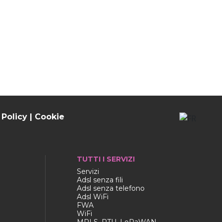
 Policy
|
Cookie
TUTTI I SERVIZI
Servizi
Adsl senza fili
Adsl senza telefono
Adsl WiFi
FWA
WiFi
MPLS, RTU, LoRaWAN