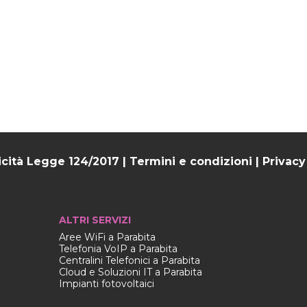
icità Legge 124/2017
|
Termini e condizioni
|
Privacy
ALTRI SERVIZI
Aree WiFi a Parabita
Telefonia VoIP a Parabita
Centralini Telefonici a Parabita
Cloud e Soluzioni IT a Parabita
Impianti fotovoltaici