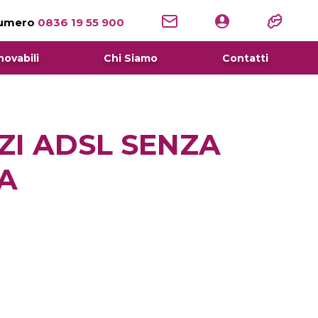
numero
0836 19 55 900
novabili
Chi Siamo
Contatti
IZI ADSL SENZA
A