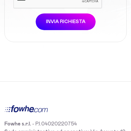
INVIA RICHIESTA
Fowhe s.r.l.
- P.I.04020220754