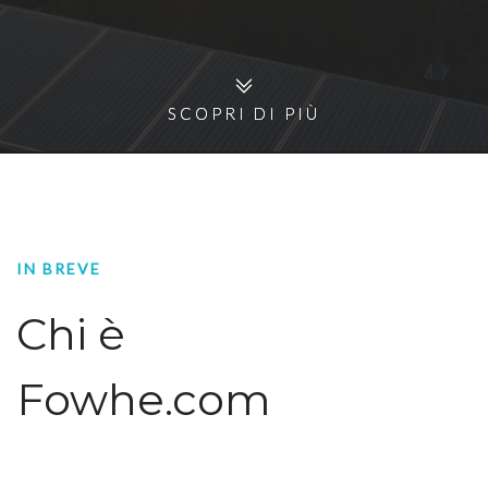
SCOPRI DI PIÙ
SCOPRI DI PIÙ
IN BREVE
Chi è
Fowhe.com