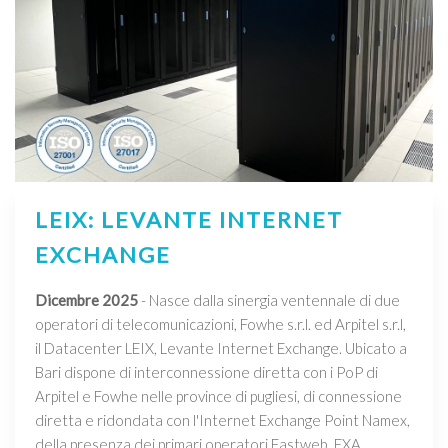
LEIX: LEVANTE INTERNET
EXCHANGE
Dicembre 2025
- Nasce dalla sinergia ventennale di due
operatori di telecomunicazioni, Fowhe s.r.l. ed Arpitel s.r.l,
il Datacenter LEIX, Levante Internet Exchange. Ubicato a
Bari dispone di interconnessione diretta con i PoP di
Arpitel e Fowhe nelle province di pugliesi, di connessione
diretta e ridondata con l'Internet Exchange Point Namex,
della presenza dei primari operatori Fastweb, EXA,