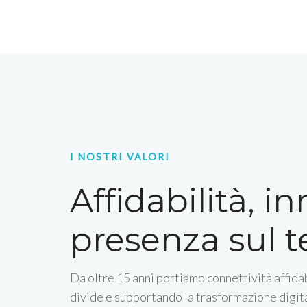
I NOSTRI VALORI
Affidabilità, i
presenza sul te
Da oltre 15 anni portiamo connettività affidab
divide e supportando la trasformazione digita