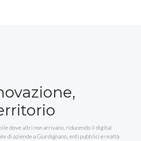
nnovazione,
rritorio
ile dove altri non arrivano, riducendo il digital
le di aziende a Giurdignano, enti pubblici e realtà