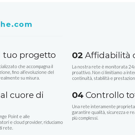
whe.com
 tuo progetto
02
Affidabilità
ializzato che accompagna il
La nostra rete è monitorata 24/7
zione, fino all’evoluzione del
proattivo. Non ci limitiamo a inte
 realmente su misura.
continuità, stabilità e prestazion
al cuore di
04
Controllo to
Una rete interamente proprietar
garantire qualità, sicurezza e r
nge Point e alle
più complessi.
ratori e cloud provider, riduciamo
i rete.