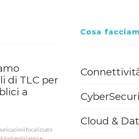
Cosa faccia
iamo
Connettivit
li di TLC per
lici a
CyberSecuri
Cloud & Da
unicazioni focalizzato
ità a banda larga e