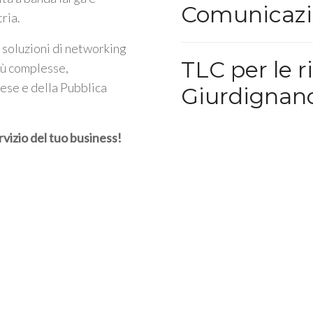
Comunicazi
tria.
 soluzioni di networking
TLC per le r
iù complesse,
rese e della Pubblica
Giurdignan
rvizio del tuo business!