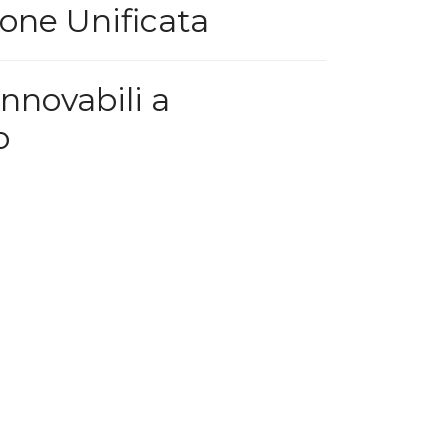
one Unificata
innovabili a
o