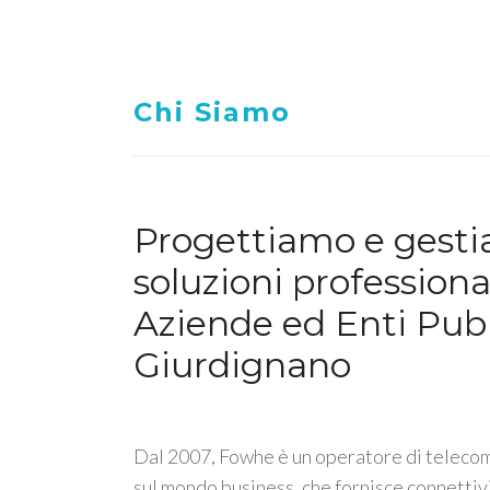
Chi Siamo
Progettiamo e gest
soluzioni professiona
Aziende ed Enti Pubb
Giurdignano
Dal 2007, Fowhe è un operatore di telecom
sul mondo business, che fornisce connettiv