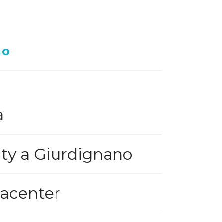
mo
à
ty a Giurdignano
tacenter