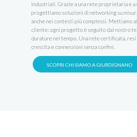
industriali. Grazie a una rete proprietaria e a 
progettiamo soluzioni di networking su misura
anche nei contesti più complessi. Mettiamo a
cliente: ogni progetto è seguito dal nostro te
durature nel tempo. Una rete certificata, resi
crescita e connessioni senza confini.
SCOPRI CHI SIAMO A GIURDIGNANO