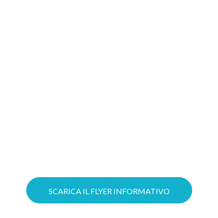
migliore soluzione
Gioca d’anticipo: costruire oggi il tuo
progetto Cloud significa aumentare le
possibilità di ottenere il tuo Voucher!
Puoi ottimizzare il lavoro grazie a
servizi Cloud su misura e mettere in
sicurezza la tua azienda con soluzioni
avanzate di Cybersecurity.
SCARICA IL FLYER INFORMATIVO