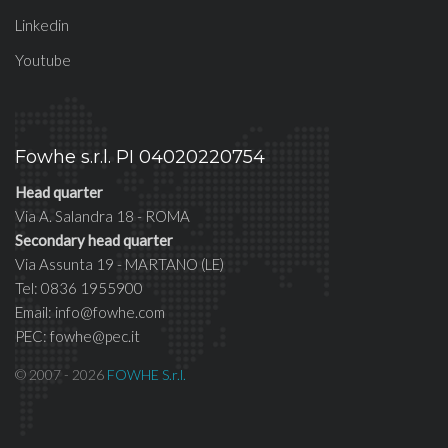
Linkedin
Youtube
Fowhe s.r.l. PI 04020220754
Head quarter
Via A. Salandra 18 - ROMA
Secondary head quarter
Via Assunta 19 - MARTANO (LE)
Tel: 0836 1955900
Email: info@fowhe.com
PEC: fowhe@pec.it
© 2007 - 2026
FOWHE S.r.l.