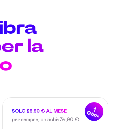
fibra
er la
no
1
SOLO 29,90 € AL MESE
Gbps
per sempre, anzichè 34,90 €