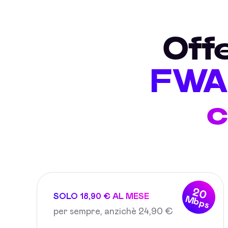
Off
FWA 
c
20
SOLO 18,90 € AL MESE
Mbps
per sempre, anzichè 24,90 €