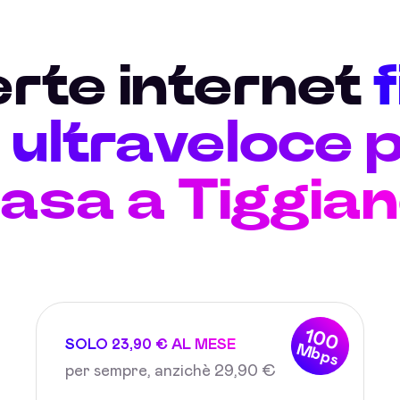
erte internet
ultraveloce p
asa a Tiggia
100
SOLO 23,90 € AL MESE
Mbps
per sempre, anzichè 29,90 €