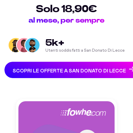
Solo 18,90€
al mese, per sempre
5k+
Utenti soddisfatti a San Donato Di Lecce
SCOPRI LE OFFERTE A SAN DONATO DI LECCE