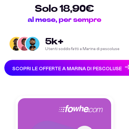
Solo 18,90€
al mese, per sempre
5k+
Utenti soddisfatti a Marina di pescoluse
SCOPRI LE OFFERTE A MARINA DI PESCOLUSE