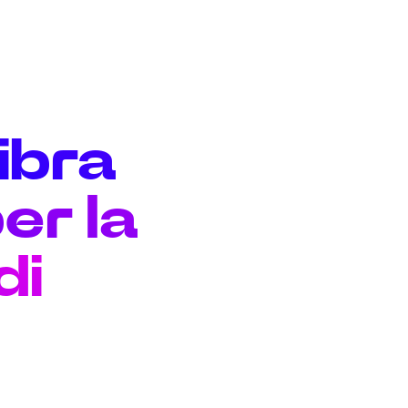
fibra
er la
di