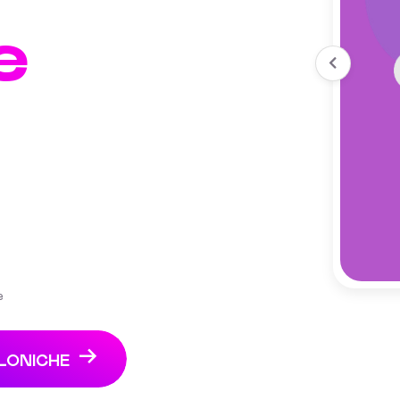
e
e
LLONICHE