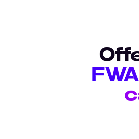
Off
FWA 
c