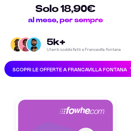
Solo 18,90€
al mese, per sempre
5k+
Utenti soddisfatti a Francavilla fontana
SCOPRI LE OFFERTE A FRANCAVILLA FONTANA