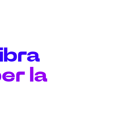
fibra
er la
e