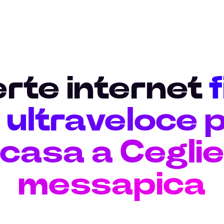
erte internet
ultraveloce p
casa a Cegli
messapica