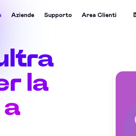
a
Aziende
Supporto
Area Clienti
ultra
r la
 a