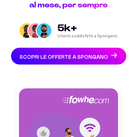
al mese, per sempre
5k+
Utenti soddisfatti a Spongano
SCOPRI LE OFFERTE A SPONGANO