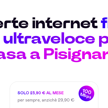
erte internet
ultraveloce p
asa a Pisigna
100
SOLO 23,90 € AL MESE
Mbps
per sempre, anzichè 29,90 €