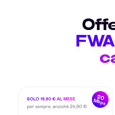
Off
FWA 
c
20
SOLO 18,90 € AL MESE
Mbps
per sempre, anzichè 24,90 €