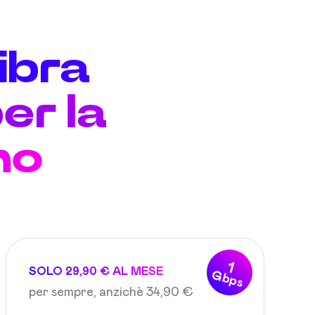
fibra
er la
no
1
SOLO 29,90 € AL MESE
Gbps
per sempre, anzichè 34,90 €