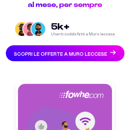
al mese, per sempre
5k+
Utenti soddisfatti a Muro leccese
SCOPRI LE OFFERTE A MURO LECCESE