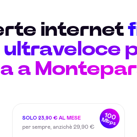
erte internet
ultraveloce p
a a Montepa
100
SOLO 23,90 € AL MESE
Mbps
per sempre, anzichè 29,90 €