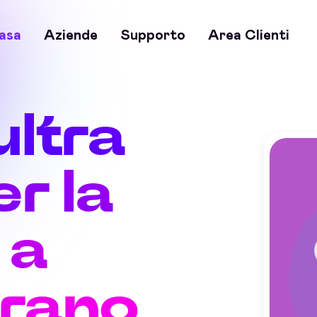
asa
Aziende
Supporto
Area Clienti
ultra
r la
 a
rano