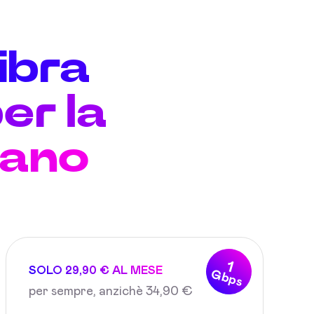
fibra
er la
rano
1
SOLO 29,90 € AL MESE
Gbps
per sempre, anzichè 34,90 €