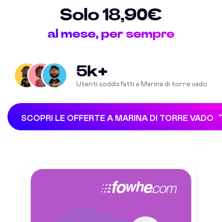
Solo 18,90€
al mese, per sempre
5k+
Utenti soddisfatti a Marina di torre vado
SCOPRI LE OFFERTE A MARINA DI TORRE VADO