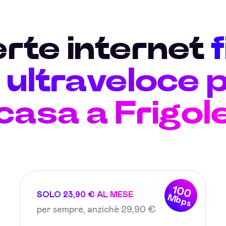
erte internet
ultraveloce p
casa a Frigol
100
SOLO 23,90 € AL MESE
Mbps
per sempre, anzichè 29,90 €