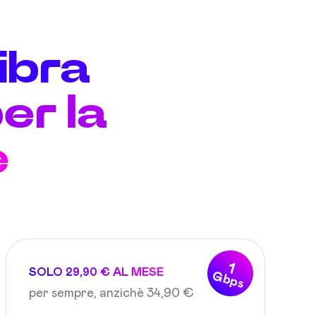
fibra
er la
e
1
SOLO 29,90 € AL MESE
Gbps
per sempre, anzichè 34,90 €