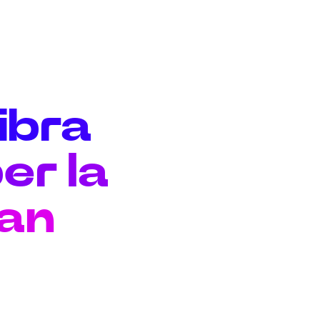
fibra
er la
san