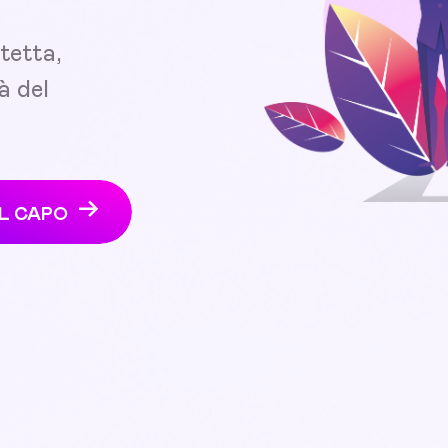
tetta,
à del
EL CAPO