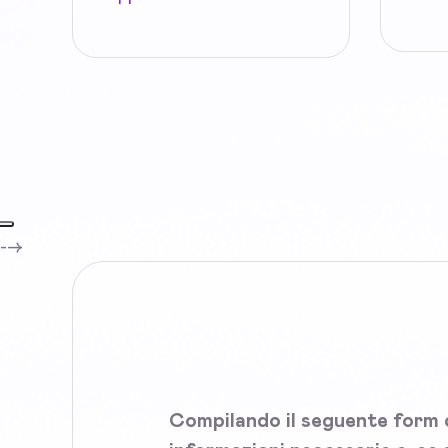
-->
Compilando il seguente form c