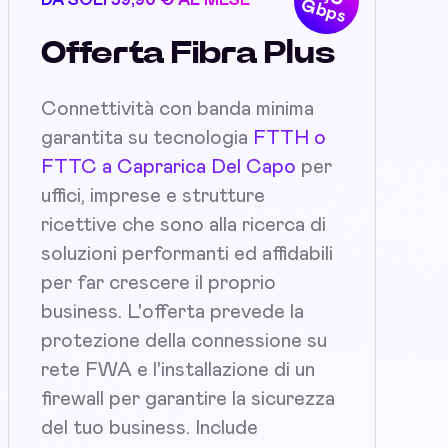
DA SOLI 59,90 € AL MESE
Gbps
Offerta Fibra Plus
Connettività con banda minima
garantita su tecnologia
FTTH o
FTTC a Caprarica Del Capo
per
uffici, imprese e strutture
ricettive che sono alla ricerca di
soluzioni performanti ed affidabili
per far crescere il proprio
business. L'offerta prevede la
protezione della connessione su
rete FWA e l'installazione di un
firewall per garantire la sicurezza
del tuo business. Include