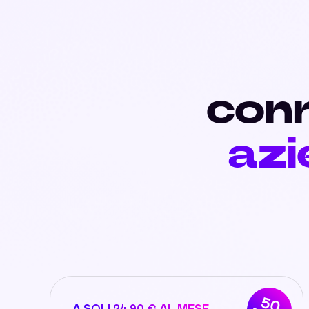
conn
azi
50