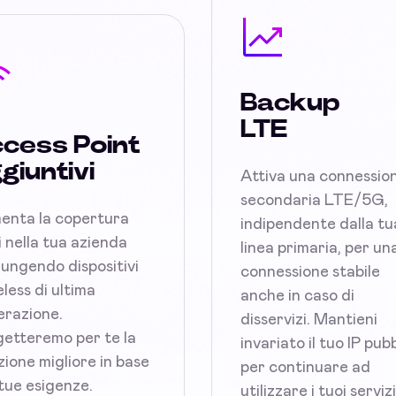
Backup
LTE
cess Point
giuntivi
Attiva una connessio
secondaria LTE/5G,
enta la copertura
indipendente dalla tu
 nella tua azienda
linea primaria, per un
ungendo dispositivi
connessione stabile
less di ultima
anche in caso di
razione.
disservizi. Mantieni
etteremo per te la
invariato il tuo IP pub
zione migliore in base
per continuare ad
 tue esigenze.
utilizzare i tuoi serviz