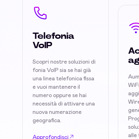
Telefonia
VoIP
Ac
ag
Scopri nostre soluzioni di
fonia VoIP sia se hai già
Aum
una linea telefonica fissa
WiFi
e vuoi mantenere il
aggi
numero oppure se hai
Wire
necessità di attivare una
gene
nuova numerazione
Prog
geografica.
solu
alle
Approfondisci