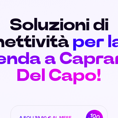
Soluzioni di
ettività
per l
enda a Capra
Del Capo!
100