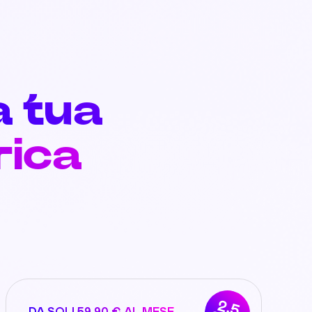
a tua
rica
2,5