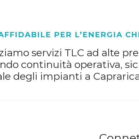
AFFIDABILE PER L’ENERGIA CH
iamo servizi TLC ad alte pres
do continuità operativa, sic
le degli impianti a Capraric
Connett