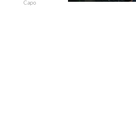
Capo
6
40
k+
+