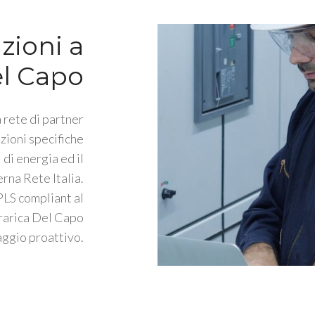
zioni a
el Capo
 rete di partner
zioni specifiche
 di energia ed il
rna Rete Italia.
PLS compliant al
rarica Del Capo
ggio proattivo.