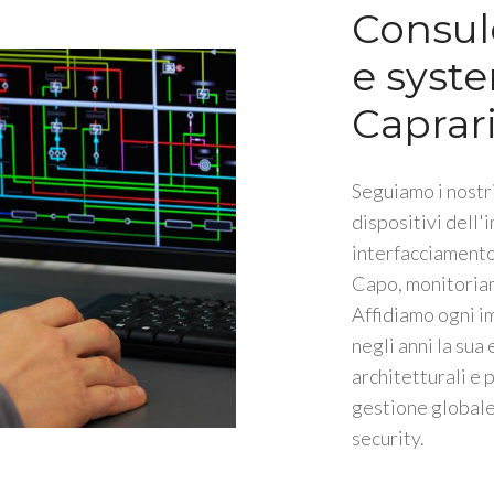
Consul
e syste
Caprar
Seguiamo i nostri
dispositivi dell'
interfacciamento 
Capo, monitoriam
Affidiamo ogni i
negli anni la sua
architetturali e 
gestione globale 
security.