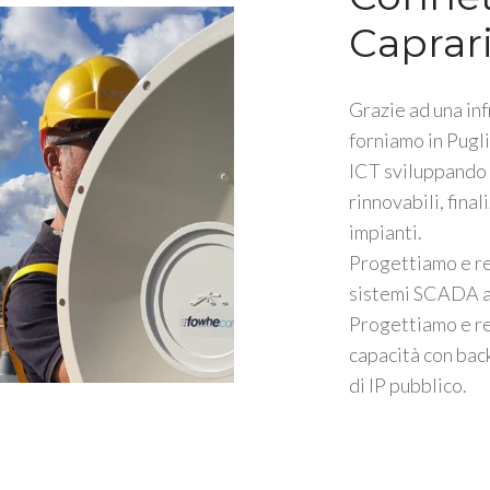
Caprar
Grazie ad una inf
forniamo in Pugli
ICT sviluppando s
rinnovabili, fina
impianti.
Progettiamo e r
sistemi SCADA a 
Progettiamo e re
capacità con ba
di IP pubblico.