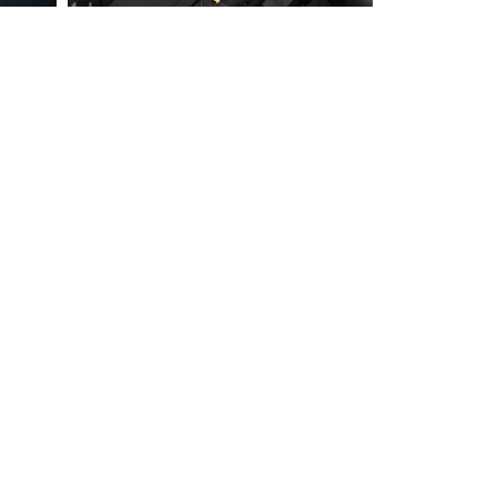
99.9
%