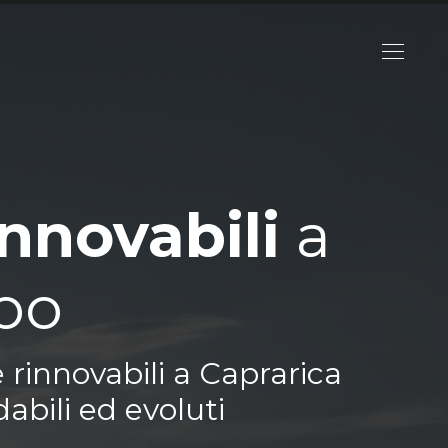
innovabili
a
po
 rinnovabili a Caprarica
abili ed evoluti