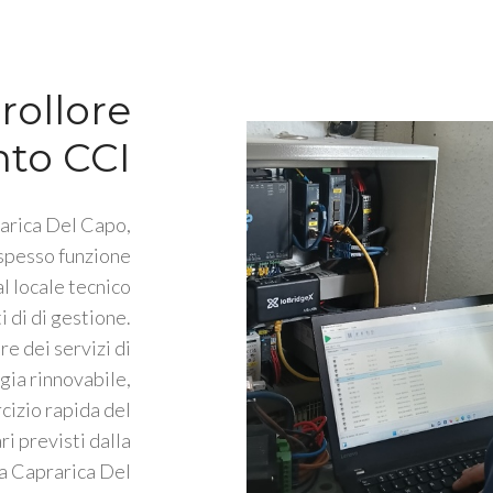
rollore
nto CCI
rarica Del Capo,
 spesso funzione
l locale tecnico
i di di gestione.
e dei servizi di
gia rinnovabile,
rcizio rapida del
ri previsti dalla
a Caprarica Del