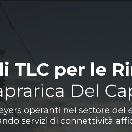
di TLC per le R
aprarica Del Ca
yers operanti nel settore delle
do servizi di connettività affid