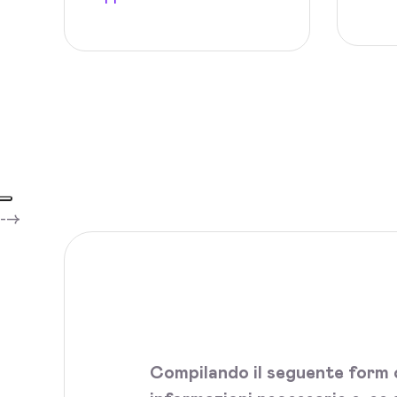
-->
Compilando il seguente form c