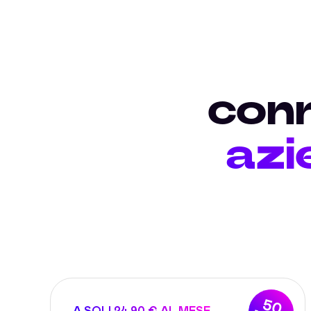
conn
azi
50