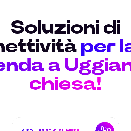
Soluzioni di
ettività
per l
enda a Uggian
chiesa!
100