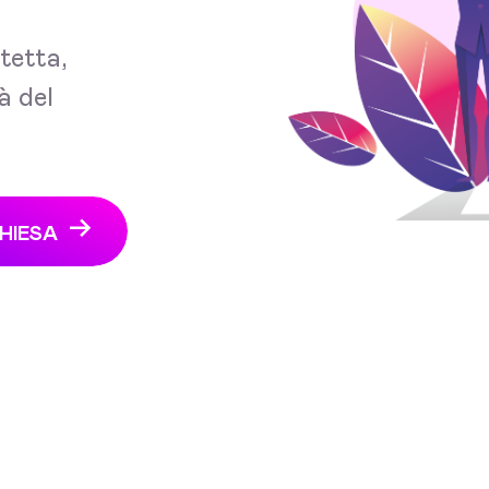
tetta,
à del
HIESA