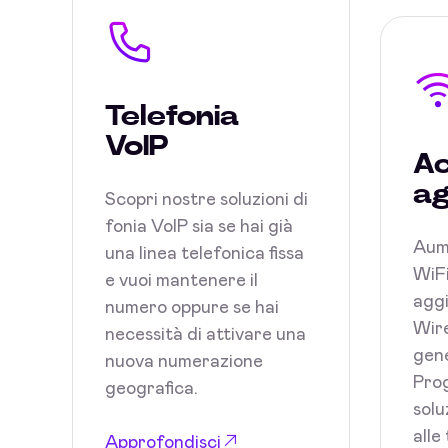
Telefonia
VoIP
Ac
ag
Scopri nostre soluzioni di
fonia VoIP sia se hai già
Aum
una linea telefonica fissa
WiFi
e vuoi mantenere il
aggi
numero oppure se hai
Wire
necessità di attivare una
gene
nuova numerazione
Prog
geografica.
solu
alle
Approfondisci