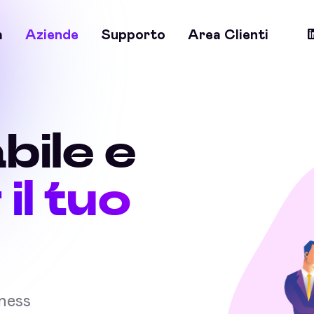
a
Aziende
Supporto
Area Clienti
bile e
 il tuo
iness