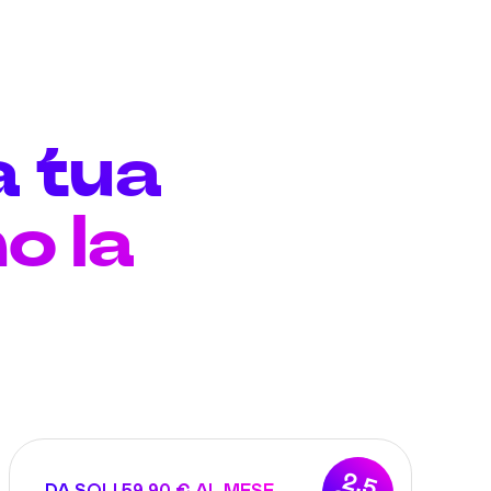
a tua
o la
2,5