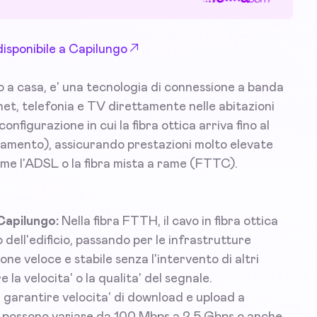
disponibile a Capilungo
o a casa, e' una tecnologia di connessione a banda
rnet, telefonia e TV direttamente nelle abitazioni
onfigurazione in cui la fibra ottica arriva fino al
tamento), assicurando prestazioni molto elevate
ome l'ADSL o la fibra mista a rame (FTTC).
 Capilungo:
Nella fibra FTTH, il cavo in fibra ottica
 dell'edificio, passando per le infrastrutture
e veloce e stabile senza l'intervento di altri
 la velocita' o la qualita' del segnale.
di garantire velocita' di download e upload a
e possono variare da 100 Mbps a 2,5 Gbps o anche