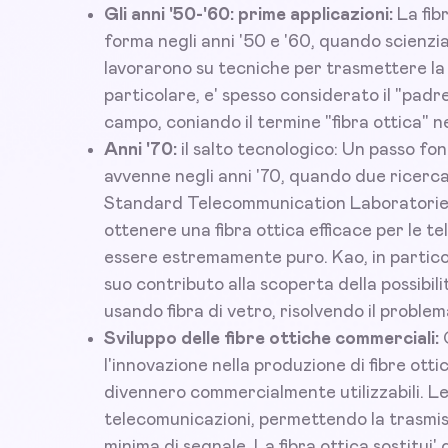
Gli anni '50-'60: prime applicazioni:
La fib
forma negli anni '50 e '60, quando scienz
lavorarono su tecniche per trasmettere la l
particolare, e' spesso considerato il "padre d
campo, coniando il termine "fibra ottica" ne
Anni '70:
il salto tecnologico: Un passo fon
avvenne negli anni '70, quando due ricerc
Standard Telecommunication Laboratories
ottenere una fibra ottica efficace per le t
essere estremamente puro. Kao, in particolar
suo contributo alla scoperta della possibili
usando fibra di vetro, risolvendo il problem
Sviluppo delle fibre ottiche commerciali:
C
l'innovazione nella produzione di fibre ottic
divennero commercialmente utilizzabili. Le
telecomunicazioni, permettendo la trasmis
minima di segnale. La fibra ottica sostitui' 