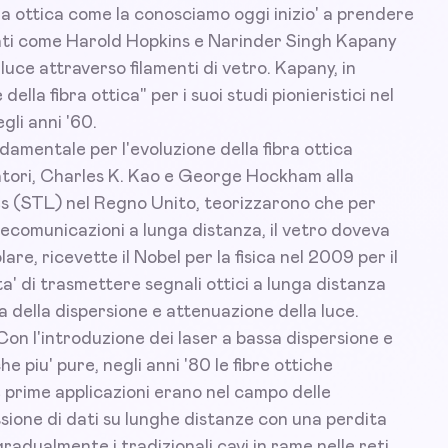
ra ottica come la conosciamo oggi inizio' a prendere
iati come Harold Hopkins e Narinder Singh Kapany
uce attraverso filamenti di vetro. Kapany, in
ella fibra ottica" per i suoi studi pionieristici nel
gli anni '60.
damentale per l'evoluzione della fibra ottica
atori, Charles K. Kao e George Hockham alla
 (STL) nel Regno Unito, teorizzarono che per
elecomunicazioni a lunga distanza, il vetro doveva
e, ricevette il Nobel per la fisica nel 2009 per il
ta' di trasmettere segnali ottici a lunga distanza
a della dispersione e attenuazione della luce.
on l'introduzione dei laser a bassa dispersione e
he piu' pure, negli anni '80 le fibre ottiche
 prime applicazioni erano nel campo delle
sione di dati su lunghe distanze con una perdita
gradualmente i tradizionali cavi in rame nelle reti