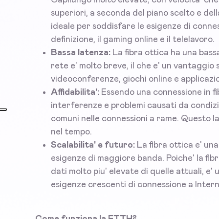
superiori, a seconda del piano scelto e dell
ideale per soddisfare le esigenze di conness
definizione, il gaming online e il telelavoro.
Bassa latenza:
La fibra ottica ha una bassa
rete e' molto breve, il che e' un vantaggio
videoconferenze, giochi online e applicazio
Affidabilita':
Essendo una connessione in fi
interferenze e problemi causati da condiz
comuni nelle connessioni a rame. Questo la 
nel tempo.
Scalabilita' e futuro:
La fibra ottica e' un
esigenze di maggiore banda. Poiche' la fibr
dati molto piu' elevate di quelle attuali, e
esigenze crescenti di connessione a Intern
Come funziona la FTTH?