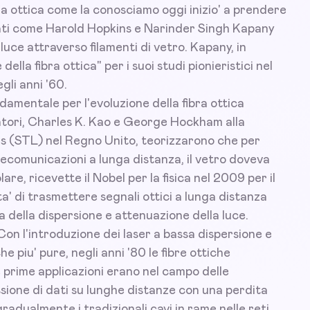
ra ottica come la conosciamo oggi inizio' a prendere
iati come Harold Hopkins e Narinder Singh Kapany
uce attraverso filamenti di vetro. Kapany, in
ella fibra ottica" per i suoi studi pionieristici nel
gli anni '60.
damentale per l'evoluzione della fibra ottica
atori, Charles K. Kao e George Hockham alla
 (STL) nel Regno Unito, teorizzarono che per
elecomunicazioni a lunga distanza, il vetro doveva
e, ricevette il Nobel per la fisica nel 2009 per il
ta' di trasmettere segnali ottici a lunga distanza
a della dispersione e attenuazione della luce.
on l'introduzione dei laser a bassa dispersione e
he piu' pure, negli anni '80 le fibre ottiche
 prime applicazioni erano nel campo delle
sione di dati su lunghe distanze con una perdita
gradualmente i tradizionali cavi in rame nelle reti