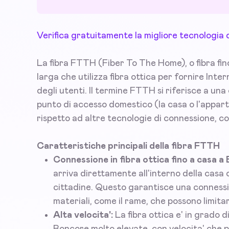
Verifica gratuitamente la migliore tecnologia 
La fibra FTTH (Fiber To The Home), o fibra fin
larga che utilizza fibra ottica per fornire Inte
degli utenti. Il termine FTTH si riferisce a una c
punto di accesso domestico (la casa o l'appar
rispetto ad altre tecnologie di connessione, c
Caratteristiche principali della fibra FTTH
Connessione in fibra ottica fino a casa a
arriva direttamente all'interno della casa o
cittadine. Questo garantisce una connession
materiali, come il rame, che possono limitare
Alta velocita':
La fibra ottica e' in grado 
Boncore molto elevate, con velocita' che