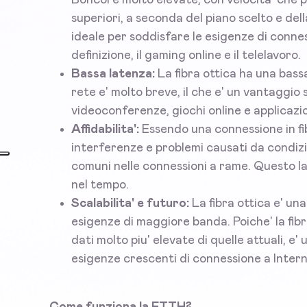
superiori, a seconda del piano scelto e dell
ideale per soddisfare le esigenze di conness
definizione, il gaming online e il telelavoro.
Bassa latenza:
La fibra ottica ha una bassa
rete e' molto breve, il che e' un vantaggio
videoconferenze, giochi online e applicazio
Affidabilita':
Essendo una connessione in fi
interferenze e problemi causati da condiz
comuni nelle connessioni a rame. Questo la 
nel tempo.
Scalabilita' e futuro:
La fibra ottica e' un
esigenze di maggiore banda. Poiche' la fibr
dati molto piu' elevate di quelle attuali, e
esigenze crescenti di connessione a Intern
Come funziona la FTTH?