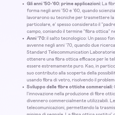
Gli anni '50-'60: prime applicazioni:
La fib
forma negli anni '50 e '60, quando scienz
lavorarono su tecniche per trasmettere la l
particolare, e' spesso considerato il "padre d
campo, coniando il termine "fibra ottica" ne
Anni '70:
il salto tecnologico: Un passo fon
avvenne negli anni '70, quando due ricerc
Standard Telecommunication Laboratories
ottenere una fibra ottica efficace per le t
essere estremamente puro. Kao, in particolar
suo contributo alla scoperta della possibili
usando fibra di vetro, risolvendo il problem
Sviluppo delle fibre ottiche commerciali:
C
l'innovazione nella produzione di fibre ottic
divennero commercialmente utilizzabili. Le
telecomunicazioni, permettendo la trasmis
minima di segnale. La fibra ottica sostitui' 