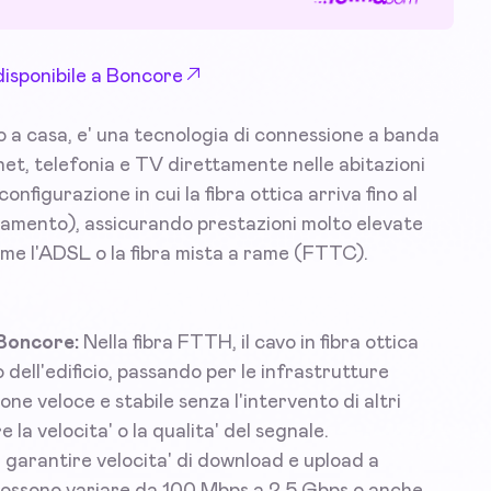
disponibile a Boncore
o a casa, e' una tecnologia di connessione a banda
rnet, telefonia e TV direttamente nelle abitazioni
onfigurazione in cui la fibra ottica arriva fino al
tamento), assicurando prestazioni molto elevate
ome l'ADSL o la fibra mista a rame (FTTC).
 Boncore:
Nella fibra FTTH, il cavo in fibra ottica
 dell'edificio, passando per le infrastrutture
e veloce e stabile senza l'intervento di altri
 la velocita' o la qualita' del segnale.
di garantire velocita' di download e upload a
 possono variare da 100 Mbps a 2,5 Gbps o anche