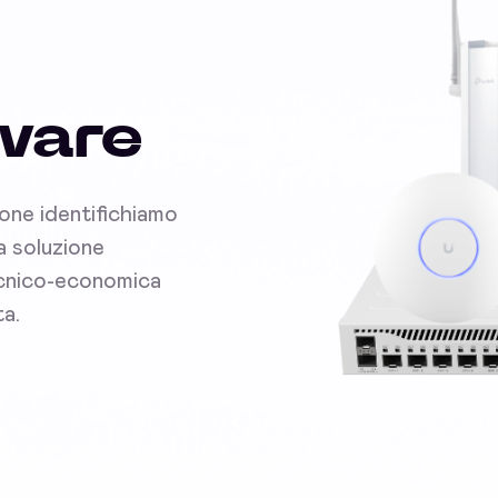
dware
ione identifichiamo
la soluzione
tecnico-economica
ta.