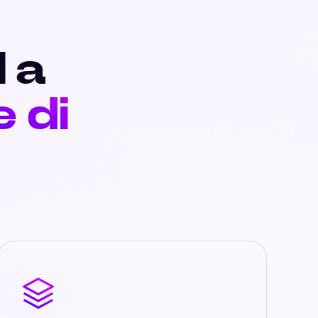
I a
e di