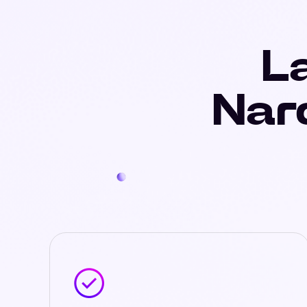
La
Nar