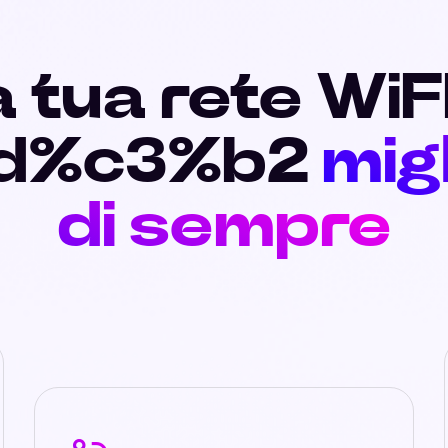
 tua rete WiF
d%c3%b2
mig
di sempre