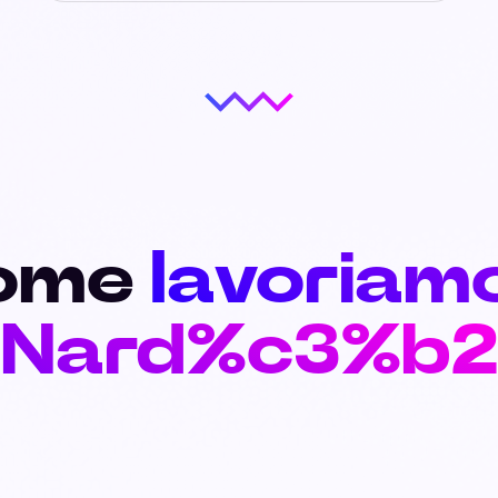
ome
lavoriam
Nard%c3%b2