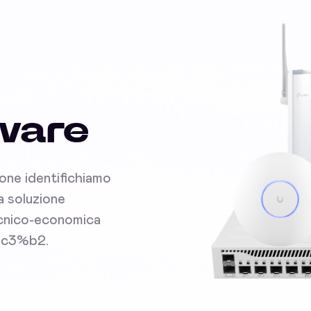
dware
ione identifichiamo
la soluzione
tecnico-economica
d%c3%b2.