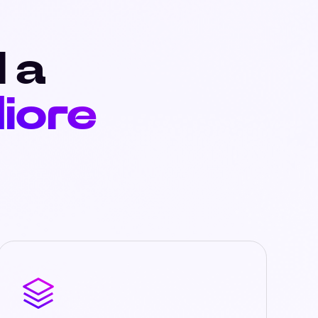
I a
liore