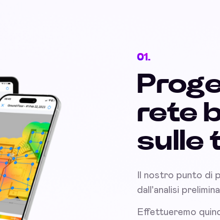
01.
Proge
rete 
sulle
Il nostro punto di 
dall'analisi prelim
Effettueremo quind