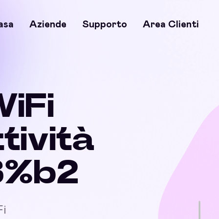
asa
Aziende
Supporto
Area Clienti
WiFi
ttività
3%b2
Fi