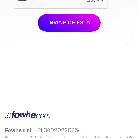
INVIA RICHIESTA
Fowhe s.r.l.
- P.I.04020220754