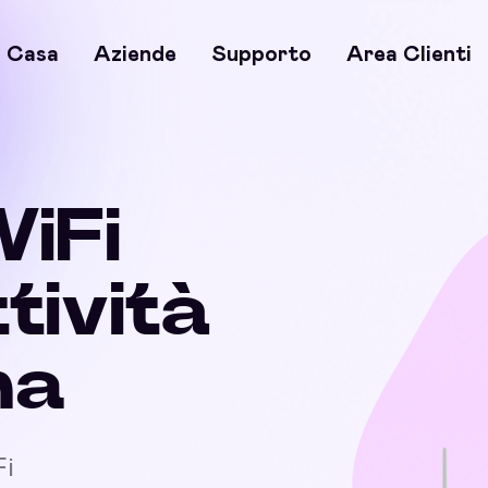
Casa
Aziende
Supporto
Area Clienti
WiFi
ttività
na
Fi