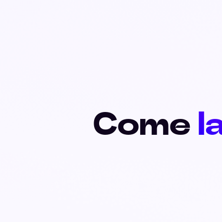
Come
l