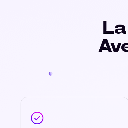
La
Av