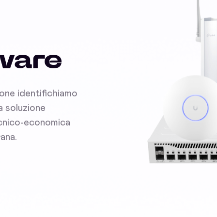
dware
ione identifichiamo
la soluzione
tecnico-economica
rana.