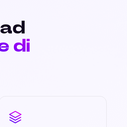
 ad
e di