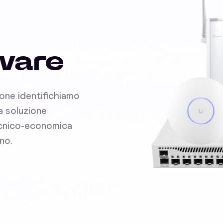
dware
ione identifichiamo
la soluzione
tecnico-economica
ano.