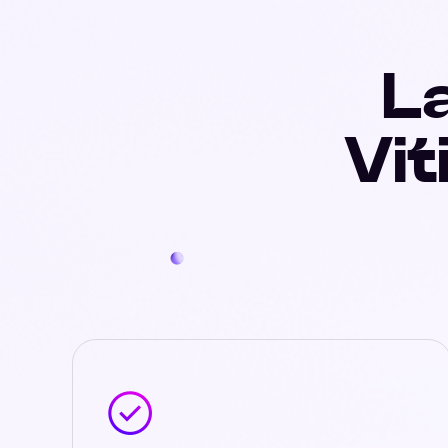
La
Vit