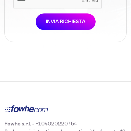
INVIA RICHIESTA
Fowhe s.r.l.
- P.I.04020220754