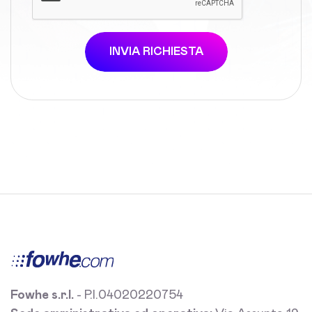
INVIA RICHIESTA
Fowhe s.r.l.
- P.I.04020220754