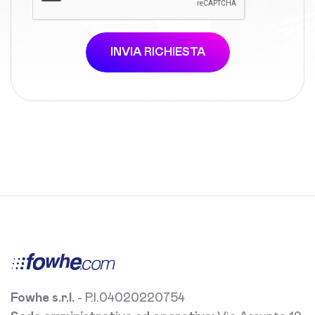
INVIA RICHIESTA
Fowhe s.r.l.
- P.I.04020220754