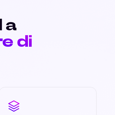
I a
re di