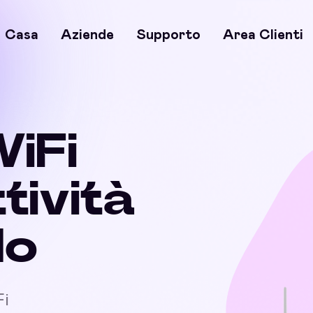
Casa
Aziende
Supporto
Area Clienti
WiFi
ttività
do
Fi