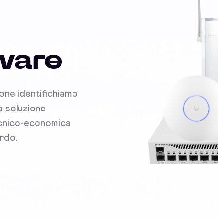
dware
ione identifichiamo
la soluzione
tecnico-economica
ardo.