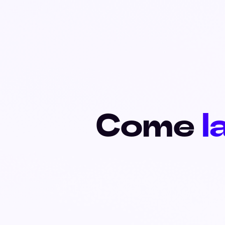
Come
l