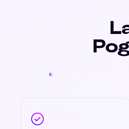
La
Pog